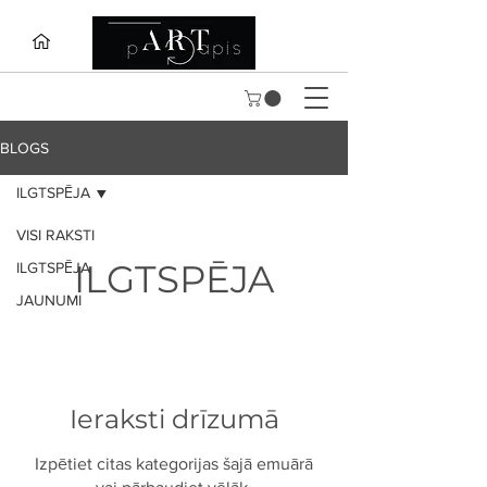
BLOGS
ILGTSPĒJA
VISI RAKSTI
ILGTSPĒJA
ILGTSPĒJA
JAUNUMI
Ieraksti drīzumā
Izpētiet citas kategorijas šajā emuārā