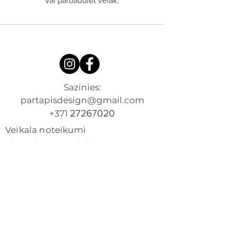
vai pārbaudiet vēlāk.
Sazinies:
partapisdesign@gmail.com​
27267020
+371
Veikala noteikumi
Piegāde un atgriešana
Privātuma politika
Kontakti
Par mani
Veikals
Atsauksmes
Pārveido savu apģērbu