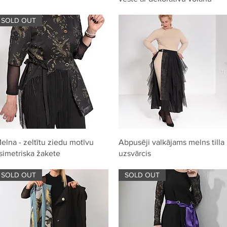
SOLD OUT
Quick View
Quick View
elna - zeltītu ziedu motīvu
Abpusēji valkājams melns tilla
simetriska žakete
uzsvārcis
SOLD OUT
SOLD OUT