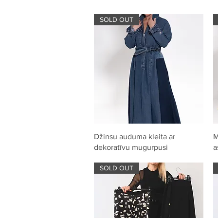
SOLD OUT
Quick View
Džinsu auduma kleita ar
M
dekoratīvu mugurpusi
a
SOLD OUT