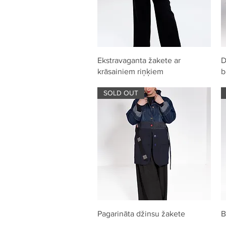
Quick View
Ekstravaganta žakete ar
D
krāsainiem riņķiem
b
SOLD OUT
Quick View
Pagarināta džinsu žakete
B