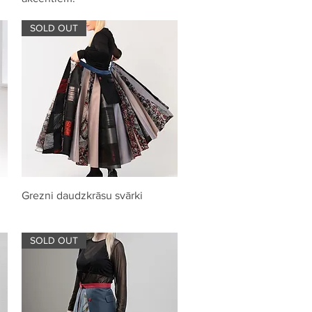
SOLD OUT
Quick View
Grezni daudzkrāsu svārki
SOLD OUT