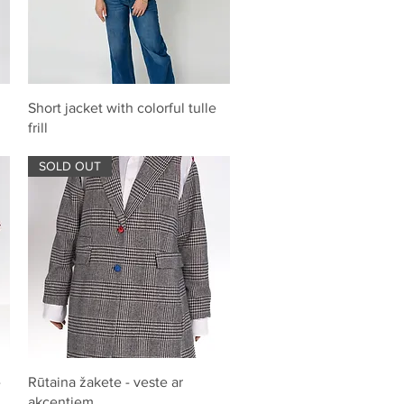
Quick View
Short jacket with colorful tulle
frill
SOLD OUT
Quick View
-
Rūtaina žakete - veste ar
akcentiem.