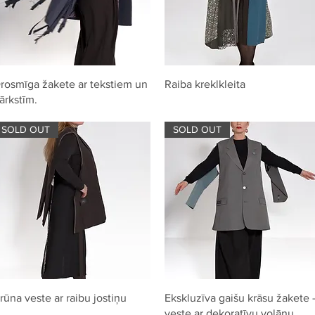
Quick View
Quick View
rosmīga žakete ar tekstiem un
Raiba kreklkleita
ārkstīm.
SOLD OUT
SOLD OUT
Quick View
Quick View
rūna veste ar raibu jostiņu
Ekskluzīva gaišu krāsu žakete 
veste ar dekoratīvu volānu