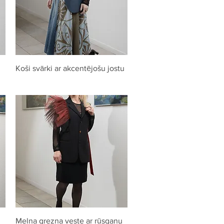
Quick View
Koši svārki ar akcentējošu jostu
Quick View
Melna grezna veste ar rūsganu