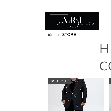
/
STORE
H
C
SOLD OUT