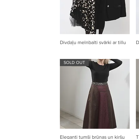
Quick View
Divdaļu melnbalti svārki ar tillu
D
SOLD OUT
Quick View
Eleganti tumši brūnas un kiršu
T