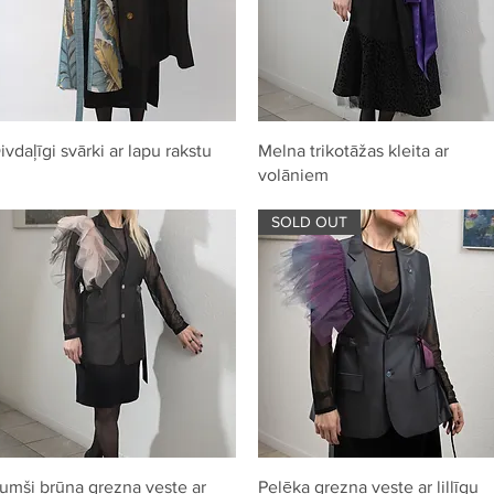
Quick View
Quick View
ivdaļīgi svārki ar lapu rakstu
Melna trikotāžas kleita ar
volāniem
SOLD OUT
Quick View
Quick View
umši brūna grezna veste ar
Pelēka grezna veste ar lillīgu