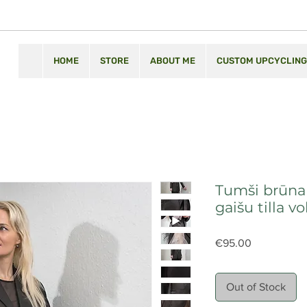
HOME
STORE
ABOUT ME
CUSTOM UPCYCLING
Tumši brūna 
gaišu tilla v
Price
€95.00
Out of Stock