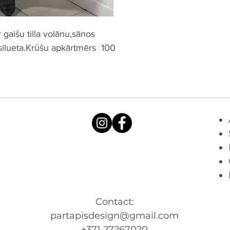
gaišu tilla volānu,sānos
 silueta.Krūšu apkārtmērs 100
Contact:
partapisdesign@gmail.com
+371 27267020