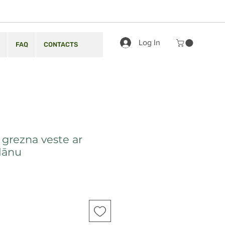
Log In
FAQ
CONTACTS
grezna veste ar
olānu