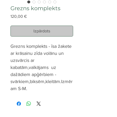
Grezns komplekts
Cena
120,00 €
Izpārdots
Grezns komplekts - īsa žakete
ar krāsainu zīda volānu un
uzsvārcis ar
kabatām,valkājams uz
dažādiem apģērbiem -
svārkiem,biksēm,kleitām.Izmēr
am S-M.