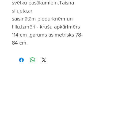
svētku pasākumiem.Taisna
silueta,ar
saīsinātām piedurknēm un
tillu.Izmēri - krūšu apkārtmērs
114 cm ,garums asimetrisks 78-
84 cm.