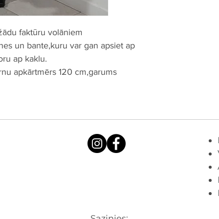
ažādu faktūru volāniem
es un bante,kuru var gan apsiet ap
oru ap kaklu.
urnu apkārtmērs 120 cm,garums
Sazinies: