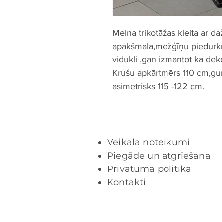
Melna trikotāžas kleita ar d
apakšmalā,mežģīņu piedurkn
vidukli ,gan izmantot kā dek
Krūšu apkārtmērs 110 cm,g
asimetrisks 115 -122 cm.
Veikala noteikumi
Piegāde un atgriešana
Privātuma politika
Kontakti