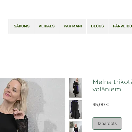
SĀKUMS
VEIKALS
PAR MANI
BLOGS
PĀRVEIDO
Melna trikotā
volāniem
Cena
95,00 €
Izpārdots