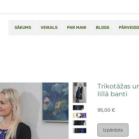
SĀKUMS
VEIKALS
PAR MANI
BLOGS
PĀRVEIDO
Trikotāžas u
lillā banti
Cena
95,00 €
Izpārdots