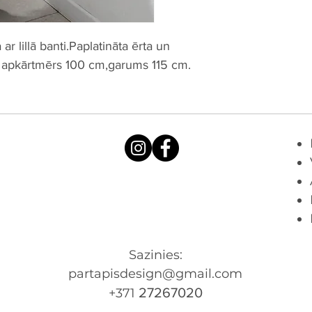
ar lillā banti.Paplatināta ērta un
u apkārtmērs 100 cm,garums 115 cm.
Sazinies:
partapisdesign@gmail.com​
27267020
+371